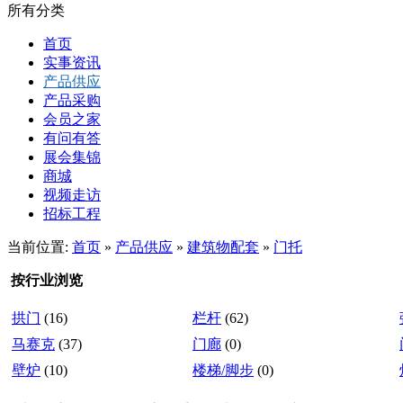
所有分类
首页
实事资讯
产品供应
产品采购
会员之家
有问有答
展会集锦
商城
视频走访
招标工程
当前位置:
首页
»
产品供应
»
建筑物配套
»
门托
按行业浏览
拱门
(16)
栏杆
(62)
马赛克
(37)
门廊
(0)
壁炉
(10)
楼梯/脚步
(0)